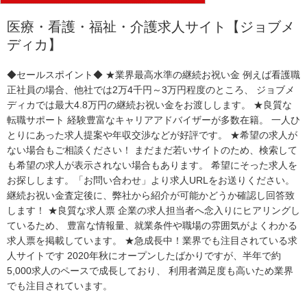
医療・看護・福祉・介護求人サイト【ジョブメ
ディカ】
◆セールスポイント◆ ★業界最高水準の継続お祝い金 例えば看護職
正社員の場合、他社では2万4千円～3万円程度のところ、 ジョブメ
ディカでは最大4.8万円の継続お祝い金をお渡しします。 ★良質な
転職サポート 経験豊富なキャリアアドバイザーが多数在籍。 一人ひ
とりにあった求人提案や年収交渉などが好評です。 ★希望の求人が
ない場合もご相談ください！ まだまだ若いサイトのため、検索して
も希望の求人が表示されない場合もあります。 希望にそった求人を
お探しします。「お問い合わせ」より求人URLをお送りください。
継続お祝い金査定後に、弊社から紹介が可能かどうか確認し回答致
します！ ★良質な求人票 企業の求人担当者へ念入りにヒアリングし
ているため、 豊富な情報量、就業条件や職場の雰囲気がよくわかる
求人票を掲載しています。 ★急成長中！業界でも注目されている求
人サイトです 2020年秋にオープンしたばかりですが、半年で約
5,000求人のペースで成長しており、 利用者満足度も高いため業界
でも注目されています。