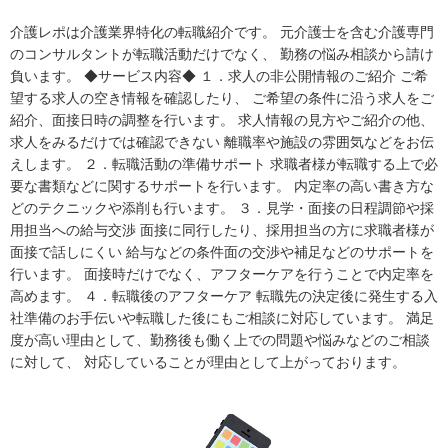
介護レポは介護業界特化の転職紹介です。 元介護士を含む介護専門
のコンサルタントが転職活動だけでなく、 勤務の悩み相談から請け
負います。 ◆サービス内容◆ １．求人の非公開情報のご紹介 ご希
望する求人の空き情報を確認したり、 ご希望の条件に沿う求人をご
紹介、面接日時の調整を行います。 求人情報の見方やご紹介の他、
求人をみるだけでは確認できない 離職率や施設の雰囲気などをお伝
えします。 ２．転職活動の準備サポート 求職者様が転職する上で必
要な書類などに関するサポートを行います。 内定率の高い書き方な
どのテクニックや添削も行います。 ３．見学・面接の日程調節や採
用担当への給与交渉 面接に同行したり、採用担当の方に求職者様が
面接で話しにくい 給与などの条件面の交渉や補足などのサポートを
行います。 面接時だけでなく、アフターケアを行うことで内定率を
高めます。 ４．転職後のアフターケア 転職先の決定後に発生する入
社準備のお手伝いや転職した後にもご相談に対応しています。 満足
度が高い理由として、勤務後も働く上での問題や悩みなどのご相談
に対して、 対応していることが理由として上がっております。