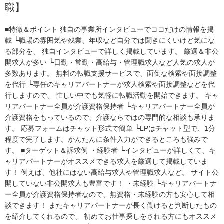
職】
■特徴＆ポイント 独自の事業所インタビューでココだけの情報を掲
載 └職場の雰囲気や残業、年収など自分では聞きにくいけど気にな
る部分を、 独自インタビューで詳しく掲載しています。 厳選＆非公
開求人が多い └日勤・常勤・高給与・管理職求人など人気の求人が
多数あります。 無料の転職支援サービスで、面倒な検索や面接調整
を代行 └専任のキャリアパートナーが求人検索や面接調整などを代
行しますので、 忙しい中でも気軽に転職活動を開始できます。 キャ
リアパートナー全員が介護資格保持者 └キャリアパートナー全員が
介護資格をもっているので、介護ならではの専門的な相談も承りま
す。 応募フォームはチャット形式で簡単 └LPはチャット型で、1分
程度で完了します。かんたんに条件入力ができるところも強みで
す。 ■ターゲット＆訴求例 ・経験者 └インタビューが詳しくて、キ
ャリアパートナーがオススメできる求人を厳選して掲載していま
す！ 例えば、他社にはない高給与求人や管理職求人など。 サイト公
開していない非公開求人も豊富です！ ・未経験 └キャリアパートナ
ー全員が介護資格保持者なので、無資格・未経験の方も安心して相
談できます！ またキャリアパートナーが長く働けると判断したもの
を紹介してくれるので、 初めてお仕事探しをされる方にもオススメ